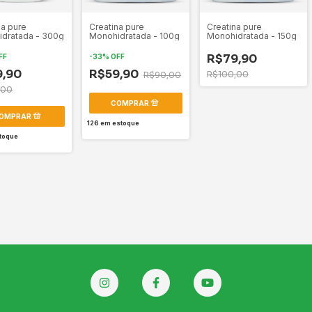
na pure
Creatina pure
Creatina pure
dratada - 300g
Monohidratada - 100g
Monohidratada - 150g
R$79,90
FF
-
33
%
OFF
9,90
R$59,90
R$100,00
R$90,00
,00
126
em estoque
toque