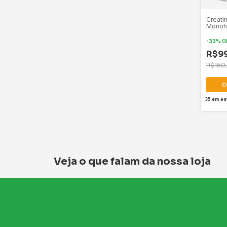
Creati
Monohi
-
33
%
O
R$9
R$150
35
em es
Veja o que falam da nossa loja