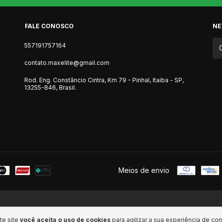
FALE CONOSCO
NE
557191757164
contato.maxelite@gmail.com
Rod. Eng. Constâncio Cintra, Km 79 - Pinhal, Itaiba - SP,
13255-846, Brasil.
Meios de envio
te site
você aceita o uso de cookies
para agilizar a sua experiência de co