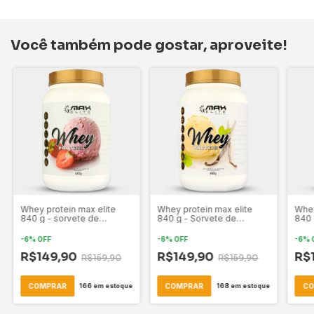
Você também pode gostar, aproveite!
Whey protein max elite
Whey protein max elite
Whey
840 g - sorvete de
840 g - Sorvete de
840 
morango
Baunilha
cara
-
6
%
OFF
-
6
%
OFF
-
6
%
R$149,90
R$149,90
R$
R$159,90
R$159,90
COMPRAR
COMPRAR
C
166
em estoque
168
em estoque