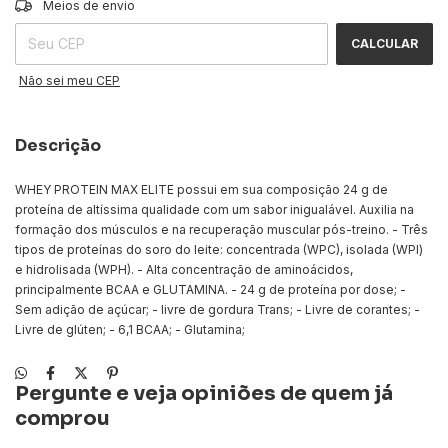
Meios de envio
CALCULAR
Não sei meu CEP
Descrição
WHEY PROTEIN MAX ELITE possui em sua composição 24 g de
proteína de altíssima qualidade com um sabor inigualável. Auxilia na
formação dos músculos e na recuperação muscular pós-treino. - Três
tipos de proteínas do soro do leite: concentrada (WPC), isolada (WPI)
e hidrolisada (WPH). - Alta concentração de aminoácidos,
principalmente BCAA e GLUTAMINA. - 24 g de proteína por dose; -
Sem adição de açúcar; - livre de gordura Trans; - Livre de corantes; -
Livre de glúten; - 6,1 BCAA; - Glutamina;
Pergunte e veja opiniões de quem já
comprou