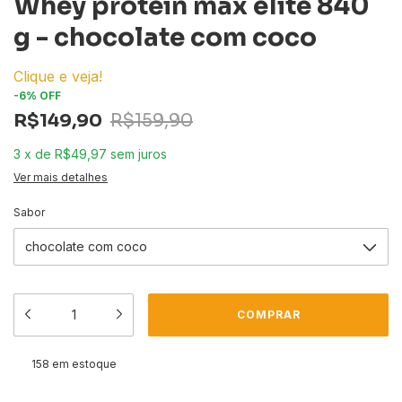
Whey protein max elite 840
g - chocolate com coco
Clique e veja!
-
6
%
OFF
R$149,90
R$159,90
3
x
de
R$49,97
sem juros
Ver mais detalhes
Sabor
158
em estoque
ALTERAR CEP
Entregas para o CEP: